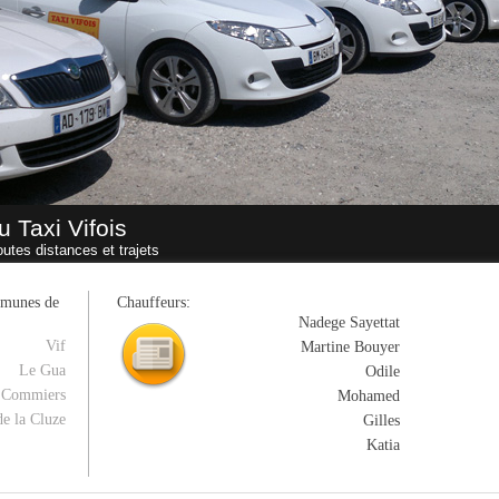
u Taxi Vifois
outes distances et trajets
mmunes de
Chauffeurs:
Nadege Sayettat
Vif
Martine Bouyer
Le Gua
Odile
e Commiers
Mohamed
de la Cluze
Gilles
Katia